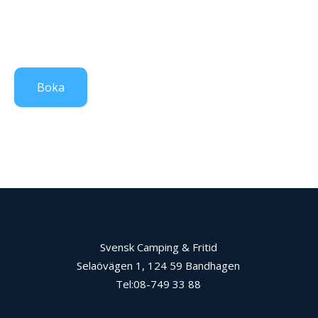
Boka
Svensk Camping & Fritid
Selaövägen 1, 124 59 Bandhagen
Tel:08-749 33 88