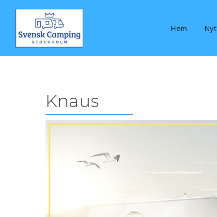
Hem
Nyt
Knaus