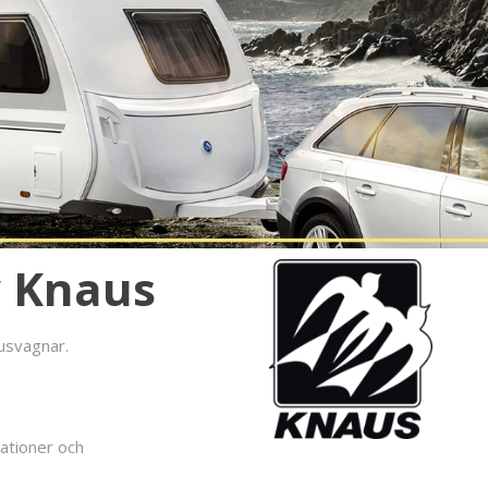
v Knaus
husvagnar.
rationer och